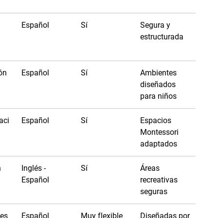
Español
Sí
Segura y
estructurada
ón
Español
Sí
Ambientes
diseñados
para niños
aci
Español
Sí
Espacios
Montessori
adaptados
n
Inglés -
Sí
Áreas
Español
recreativas
seguras
nes
Español
Muy flexible
Diseñadas por