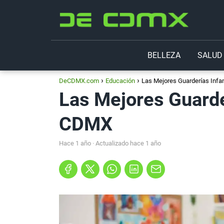
BELLEZA
SALUD
DeCDMX.com
Educación
Las Mejores Guarderías Infa
Las Mejores Guarde
CDMX
hace 1 año
· Actualizado hace 1 año