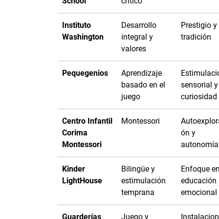
School
crítico
Instituto
Desarrollo
Prestigio y
Washington
integral y
tradición
valores
Pequegenios
Aprendizaje
Estimulaci
basado en el
sensorial y
juego
curiosidad
Centro Infantil
Montessori
Autoexplor
Corima
ón y
Montessori
autonomía
Kinder
Bilingüe y
Enfoque e
LightHouse
estimulación
educación
temprana
emocional
Guarderías
Juego y
Instalacio