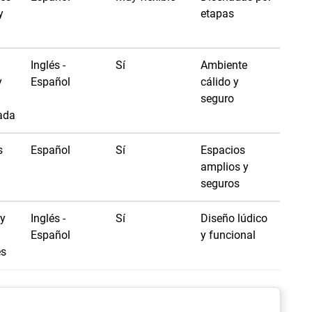
y
etapas
Inglés -
Sí
Ambiente
y
Español
cálido y
seguro
ada
s
Español
Sí
Espacios
amplios y
seguros
 y
Inglés -
Sí
Diseño lúdico
Español
y funcional
es