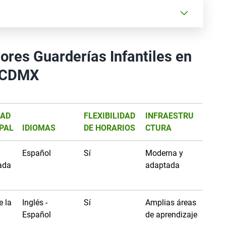
ores Guarderías Infantiles en
CDMX
IAD
FLEXIBILIDAD
INFRAESTRU
IPAL
IDIOMAS
DE HORARIOS
CTURA
Español
Sí
Moderna y
ada
adaptada
 la
Inglés -
Sí
Amplias áreas
Español
de aprendizaje