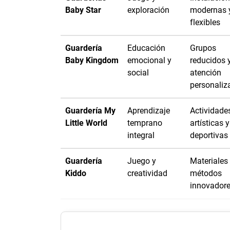
Baby Star
exploración
modernas 
flexibles
Guardería
Educación
Grupos
Baby Kingdom
emocional y
reducidos 
social
atención
personaliz
Guardería My
Aprendizaje
Actividade
Little World
temprano
artísticas y
integral
deportivas
Guardería
Juego y
Materiales
Kiddo
creatividad
métodos
innovador