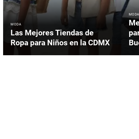
MOD
Me
MODA
Las Mejores Tiendas de
pa
Ropa para Niños en la CDMX
Bu