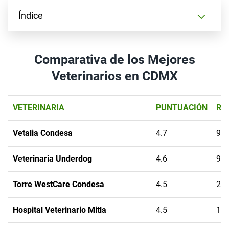
Índice
Comparativa de los Mejores
Veterinarios en CDMX
VETERINARIA
PUNTUACIÓN
RE
Vetalia Condesa
4.7
99
Veterinaria Underdog
4.6
91
Torre WestCare Condesa
4.5
27
Hospital Veterinario Mitla
4.5
19